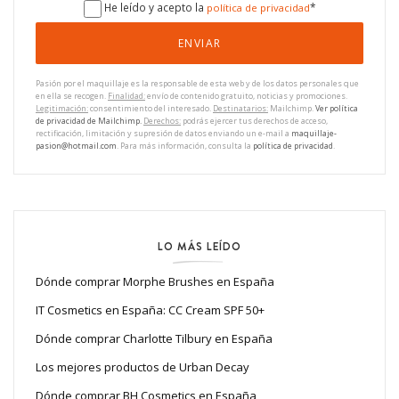
He leído y acepto la
*
política de privacidad
Pasión por el maquillaje es la responsable de esta web y de los datos personales que
en ella se recogen.
Finalidad:
envío de contenido gratuito, noticias y promociones.
Legitimación:
consentimiento del interesado.
Destinatarios:
Mailchimp.
Ver política
de privacidad de Mailchimp.
Derechos:
podrás ejercer tus derechos de acceso,
rectificación, limitación y supresión de datos enviando un e-mail a
maquillaje-
pasion@hotmail.com
. Para más información, consulta la
política de privacidad
.
LO MÁS LEÍDO
Dónde comprar Morphe Brushes en España
IT Cosmetics en España: CC Cream SPF 50+
Dónde comprar Charlotte Tilbury en España
Los mejores productos de Urban Decay
Dónde comprar BH Cosmetics en España