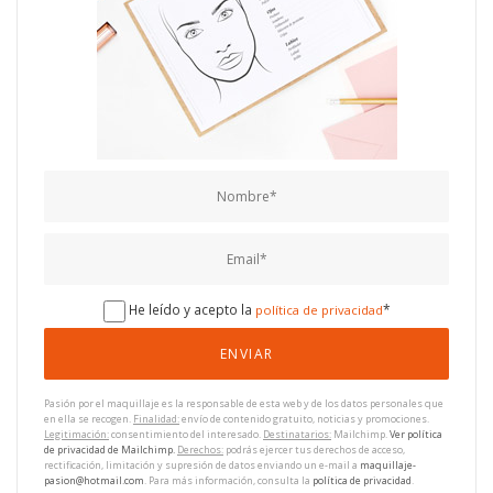
He leído y acepto la
*
política de privacidad
Pasión por el maquillaje es la responsable de esta web y de los datos personales que
en ella se recogen.
Finalidad:
envío de contenido gratuito, noticias y promociones.
Legitimación:
consentimiento del interesado.
Destinatarios:
Mailchimp.
Ver política
de privacidad de Mailchimp.
Derechos:
podrás ejercer tus derechos de acceso,
rectificación, limitación y supresión de datos enviando un e-mail a
maquillaje-
pasion@hotmail.com
. Para más información, consulta la
política de privacidad
.