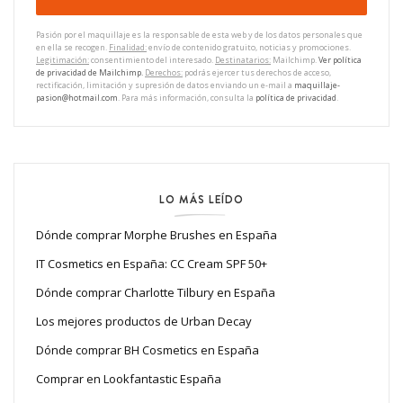
Pasión por el maquillaje es la responsable de esta web y de los datos personales que
en ella se recogen.
Finalidad:
envío de contenido gratuito, noticias y promociones.
Legitimación:
consentimiento del interesado.
Destinatarios:
Mailchimp.
Ver política
de privacidad de Mailchimp.
Derechos:
podrás ejercer tus derechos de acceso,
rectificación, limitación y supresión de datos enviando un e-mail a
maquillaje-
pasion@hotmail.com
. Para más información, consulta la
política de privacidad
.
LO MÁS LEÍDO
Dónde comprar Morphe Brushes en España
IT Cosmetics en España: CC Cream SPF 50+
Dónde comprar Charlotte Tilbury en España
Los mejores productos de Urban Decay
Dónde comprar BH Cosmetics en España
Comprar en Lookfantastic España