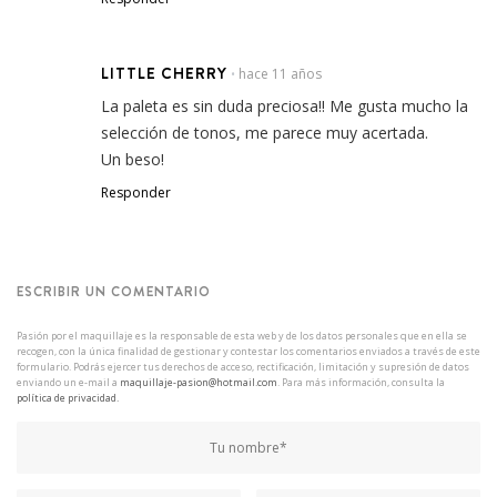
LITTLE CHERRY
hace 11 años
•
La paleta es sin duda preciosa!! Me gusta mucho la
selección de tonos, me parece muy acertada.
Un beso!
Responder
ESCRIBIR UN COMENTARIO
Pasión por el maquillaje es la responsable de esta web y de los datos personales que en ella se
recogen, con la única finalidad de gestionar y contestar los comentarios enviados a través de este
formulario. Podrás ejercer tus derechos de acceso, rectificación, limitación y supresión de datos
enviando un e-mail a
maquillaje-pasion@hotmail.com
. Para más información, consulta la
política de privacidad.