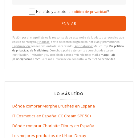
He leído y acepto la
*
política de privacidad
Pasión por el maquillaje es la responsable de esta web y de los datos personales que
en ella se recogen.
Finalidad:
envío de contenido gratuito, noticias y promociones.
Legitimación:
consentimiento del interesado.
Destinatarios:
Mailchimp.
Ver política
de privacidad de Mailchimp.
Derechos:
podrás ejercer tus derechos de acceso,
rectificación, limitación y supresión de datos enviando un e-mail a
maquillaje-
pasion@hotmail.com
. Para más información, consulta la
política de privacidad
.
LO MÁS LEÍDO
Dónde comprar Morphe Brushes en España
IT Cosmetics en España: CC Cream SPF 50+
Dónde comprar Charlotte Tilbury en España
Los mejores productos de Urban Decay