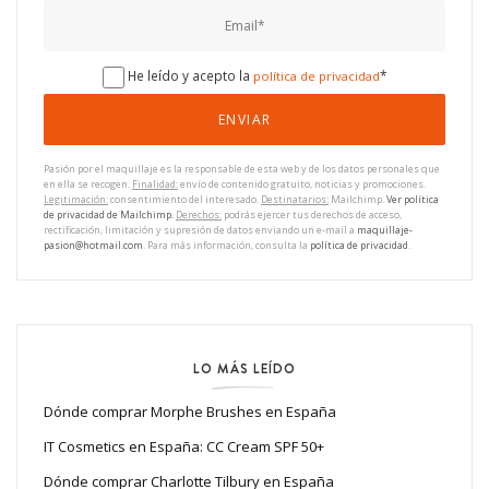
He leído y acepto la
*
política de privacidad
Pasión por el maquillaje es la responsable de esta web y de los datos personales que
en ella se recogen.
Finalidad:
envío de contenido gratuito, noticias y promociones.
Legitimación:
consentimiento del interesado.
Destinatarios:
Mailchimp.
Ver política
de privacidad de Mailchimp.
Derechos:
podrás ejercer tus derechos de acceso,
rectificación, limitación y supresión de datos enviando un e-mail a
maquillaje-
pasion@hotmail.com
. Para más información, consulta la
política de privacidad
.
LO MÁS LEÍDO
Dónde comprar Morphe Brushes en España
IT Cosmetics en España: CC Cream SPF 50+
Dónde comprar Charlotte Tilbury en España