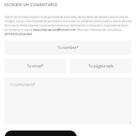
ESCRIBIR UN COMENTARIO
Pasión por el maquillaje es la responsable de esta web y de los datos personales que en ella se
recogen, con la única finalidad de gestionar y contestar los comentarios enviados a través de este
formulario. Podrás ejercer tus derechos de acceso, rectificación, limitación y supresión de datos
enviando un e-mail a
maquillaje-pasion@hotmail.com
. Para más información, consulta la
política de privacidad.