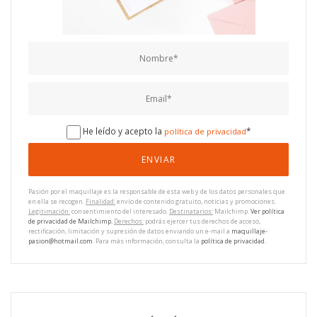
He leído y acepto la
*
política de privacidad
Pasión por el maquillaje es la responsable de esta web y de los datos personales que
en ella se recogen.
Finalidad:
envío de contenido gratuito, noticias y promociones.
Legitimación:
consentimiento del interesado.
Destinatarios:
Mailchimp.
Ver política
de privacidad de Mailchimp.
Derechos:
podrás ejercer tus derechos de acceso,
rectificación, limitación y supresión de datos enviando un e-mail a
maquillaje-
pasion@hotmail.com
. Para más información, consulta la
política de privacidad
.