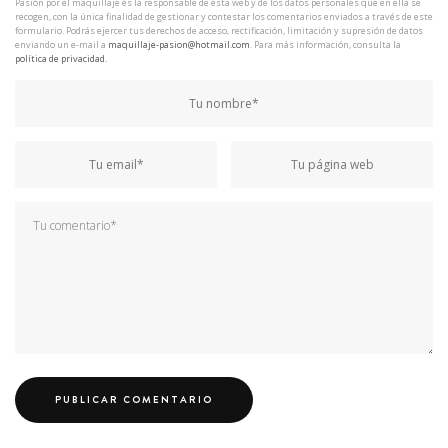
Pasión por el maquillaje es la responsable de esta web y de los datos personales que en ella se
recogen, con la única finalidad de gestionar y contestar los comentarios enviados a través de este
formulario. Podrás ejercer tus derechos de acceso, rectificación, limitación y supresión de datos
enviando un e-mail a
maquillaje-pasion@hotmail.com
. Para más información, consulta la
política de privacidad.